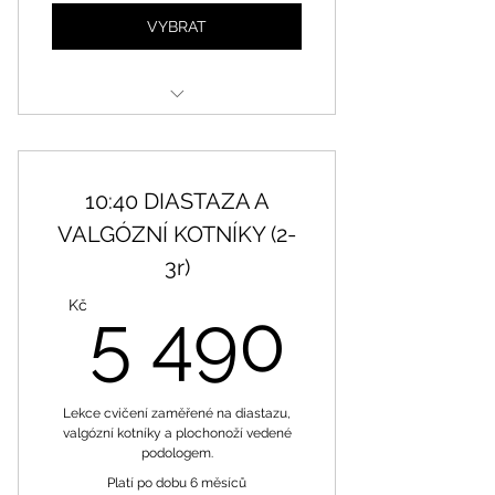
VYBRAT
Opakující se lekce
10:40 DIASTAZA A
VALGÓZNÍ KOTNÍKY (2-
3r)
5 490
Kč
5 490
Lekce cvičení zaměřené na diastazu,
valgózní kotníky a plochonoží vedené
podologem.
Platí po dobu 6 měsíců