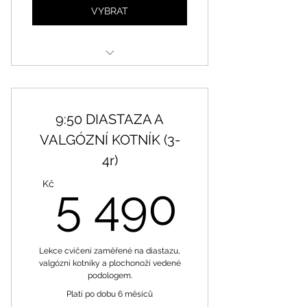
VYBRAT
Opakující se lekce
9:50 DIASTAZA A
VALGÓZNÍ KOTNÍK (3-
4r)
5 490
Kč
5 490
Lekce cvičení zaměřené na diastazu,
valgózní kotníky a plochonoží vedené
podologem.
Platí po dobu 6 měsíců