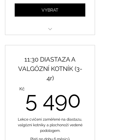
VYBRAT
Opakující se lekce
11:30 DIASTAZA A
VALGÓZNÍ KOTNÍK (3-
4r)
5 490
Kč
5 490
Lekce cvičení zaměřené na diastazu,
valgózní kotníky a plochonoží vedené
podologem.
Platí po dobu 6 měsíců