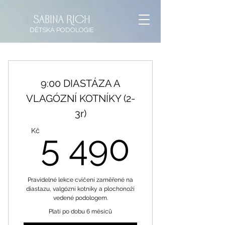
sabina rich
DĚTSKÁ
PODOLOGIE
9:00 DIASTÁZA A
VLAGÓZNÍ KOTNÍKY (2-
3r)
5 490
Kč
5 490
Pravidelné lekce cvičení zaměřené na
diastazu, valgózní kotníky a plochonoží
vedené podologem.
Platí po dobu 6 měsíců