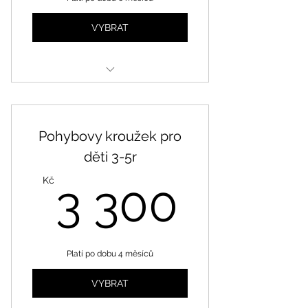
VYBRAT
Opakující se lekce
Pohybovy kroužek pro
děti 3-5r
3 300
Kč
3 300
Platí po dobu 4 měsíců
VYBRAT