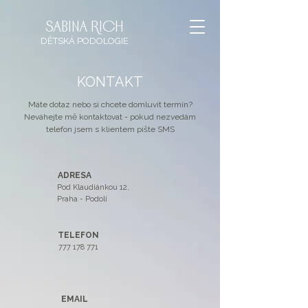
sabina rich
DĚTSKÁ
PODOLOGIE
KONTAKT
Máte dotaz nebo si chcete domluvit termín?
Neváhejte mě kontaktovat - pokud nezvedám
telefon jsem s klientem pište SMS
ADRESA
Pod Klaudiánkou 12,
Praha - Podolí
TELEFON
777 178 771
EMAIL