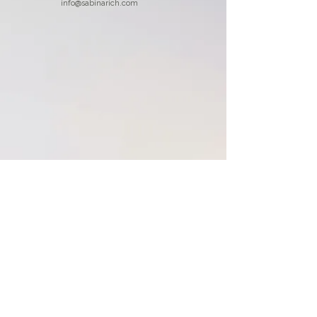
info@sabinarich.com
Provozovatel:
Sabina Sádková
IČO: 03361179
GOLFOVÁ 903/2