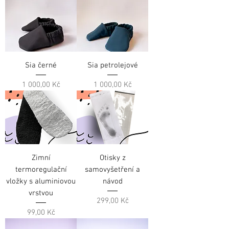
Sia černé
Sia petrolejové
Cena
Cena
1 000,00 Kč
1 000,00 Kč
Zimní
Otisky z
termoregulační
samovyšetření a
vložky s aluminiovou
návod
vrstvou
Cena
299,00 Kč
Cena
99,00 Kč