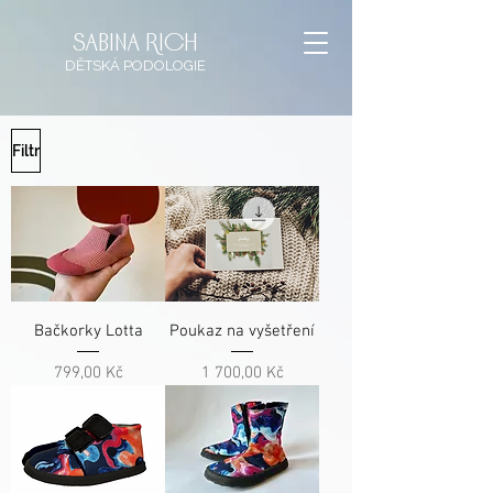
sabina rich
DĚTSKÁ
PODOLOGIE
Filtr
Bačkorky Lotta
Poukaz na vyšetření
Cena
Cena
799,00 Kč
1 700,00 Kč