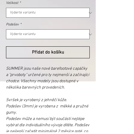
Velikost
*
Podešev
*
Přidat do košíku
SUMMER jsou naše nové barefootové capáčky
a "prvoboty" určené pro ty nejmenší a začínající
chodce. Všechny modely jsou dostupné v
několika barevných provedeních.
Svršek je vyrobený z jehněčí kůže.
Podešev (3mm) je vyrobena z měkké a pružné
gumy.
Podešev může a nemusí být součástí nejlépe
vybírat dle individuálního vývoje dítěte. Podešev
je nejlepší zařadit minimálně 2 měsíce poté, co