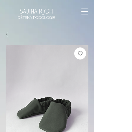
sabina rich
DĚTSKÁ
PODOLOGIE