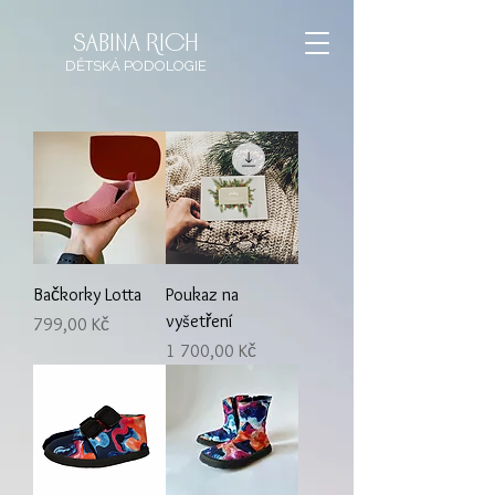
sabina rich
DĚTSKÁ
PODOLOGIE
Bačkorky Lotta
Poukaz na
vyšetření
Cena
799,00 Kč
Cena
1 700,00 Kč