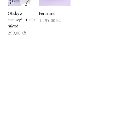
Otisky z
Ferdinand
samovyšetření a
Cena
1 299,00 Kč
návod
Cena
299,00 Kč
SEBASTIÁN černá
SEBASTIÁN šedá
Cena
Cena
1 399,00 Kč
1 399,00 Kč
Načíst další