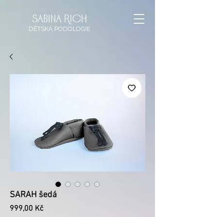
sabina rich
DĚTSKÁ
PODOLOGIE
SARAH šedá
Cena
999,00 Kč