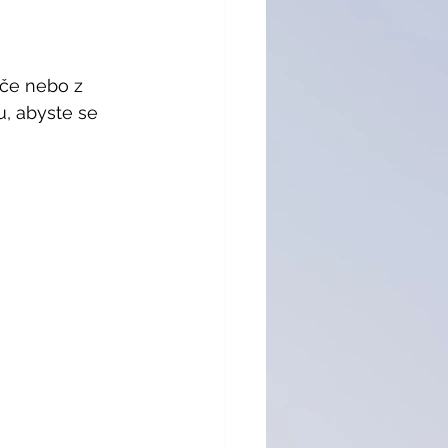
ače nebo z 
u, abyste se 