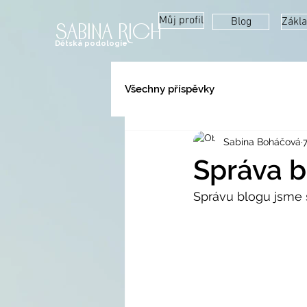
sabina rich
Můj profil
Blog
Zákla
Dětská podologie
Všechny příspěvky
Sabina Boháčová
7
Správa b
Správu blogu jsme s