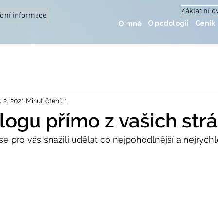
Základní c
dní informace
O mně
O podologii
Ceník
. 2. 2021
Minut čtení: 1
logu přímo z vašich str
e pro vás snažili udělat co nejpohodlnější a nejrychle