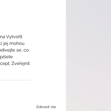
na Vytvořit 
ci jej mohou 
ívejte se, co 
píšete 
cept. Zveřejnit 
Zobrazit vše