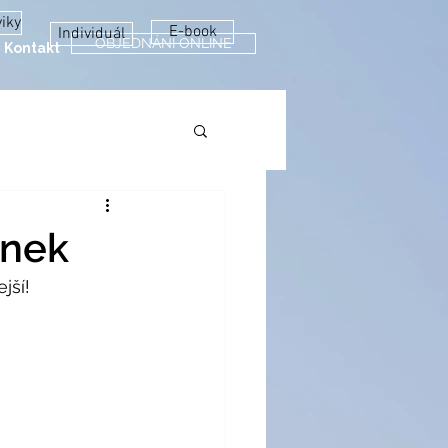
viky
E-book
Individuál
OBJEDNÁNÍ ONLINE
Kontakt
ánek
jší! 